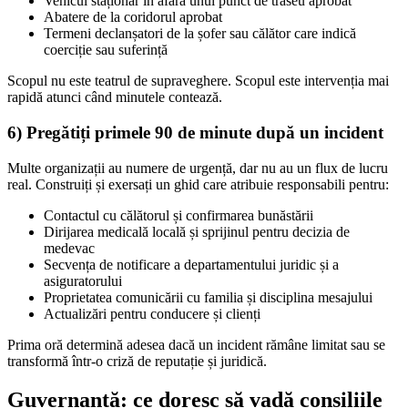
Vehicul staționar în afara unui punct de traseu aprobat
Abatere de la coridorul aprobat
Termeni declanșatori de la șofer sau călător care indică
coerciție sau suferință
Scopul nu este teatrul de supraveghere. Scopul este intervenția mai
rapidă atunci când minutele contează.
6) Pregătiți primele 90 de minute după un incident
Multe organizații au numere de urgență, dar nu au un flux de lucru
real. Construiți și exersați un ghid care atribuie responsabili pentru:
Contactul cu călătorul și confirmarea bunăstării
Dirijarea medicală locală și sprijinul pentru decizia de
medevac
Secvența de notificare a departamentului juridic și a
asiguratorului
Proprietatea comunicării cu familia și disciplina mesajului
Actualizări pentru conducere și clienți
Prima oră determină adesea dacă un incident rămâne limitat sau se
transformă într-o criză de reputație și juridică.
Guvernanță: ce doresc să vadă consiliile