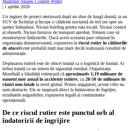
Madeline Sharpe
Content Writer
|
1 aprilie 2026
Un inginer de proiect aterizează după un zbor de lungă durată, ia un
SUV de închiriat și începe o călătorie nocturnă de trei ore spre un
șantier îndepărtat. Niciun briefing pentru ruta locală. Niciun control
al oboselii. Niciun furnizor de transport aprobat. Nimeni care să
monitorizeze întârzierile. Dacă acest scenariu pare obișnuit în
organizația dumneavoastră, expunerea la
riscul rutier în călătoriile
de afaceri
este probabil mult mai mare decât realizează consiliul de
administrație.
Deplasarea rutieră este de obicei tratată ca o logistică de fundal. Ar
trebui tratată ca un sistem de siguranță esențial. Organizația
Mondială a Sănătății estimează că
aproximativ 1,19 milioane de
oameni mor anual în accidente rutiere
, cu
20-50 de milioane de
răniri non-fatale
la nivel global. Pentru angajatori, aceste cifre nu
sunt abstracte. Ele se mapează direct la îndatorirea de îngrijire,
rezultatele asigurărilor, expunerea legală și continuitatea
operațională.
De ce riscul rutier este punctul orb al
îndatoririi de îngrijire