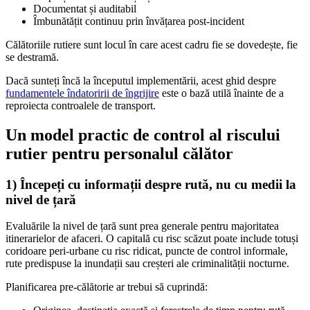
Documentat și auditabil
Îmbunătățit continuu prin învățarea post-incident
Călătoriile rutiere sunt locul în care acest cadru fie se dovedește, fie
se destramă.
Dacă sunteți încă la începutul implementării, acest ghid despre
fundamentele îndatoririi de îngrijire
este o bază utilă înainte de a
reproiecta controalele de transport.
Un model practic de control al riscului
rutier pentru personalul călător
1) Începeți cu informații despre rută, nu cu medii la
nivel de țară
Evaluările la nivel de țară sunt prea generale pentru majoritatea
itinerarielor de afaceri. O capitală cu risc scăzut poate include totuși
coridoare peri-urbane cu risc ridicat, puncte de control informale,
rute predispuse la inundații sau creșteri ale criminalității nocturne.
Planificarea pre-călătorie ar trebui să cuprindă: