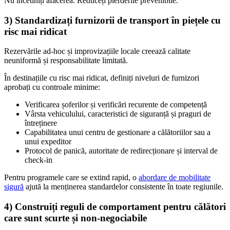
Nu încetiniți afacerea. Reduceți pierderile prevenibile.
3) Standardizați furnizorii de transport în piețele cu
risc mai ridicat
Rezervările ad-hoc și improvizațiile locale creează calitate
neuniformă și responsabilitate limitată.
În destinațiile cu risc mai ridicat, definiți niveluri de furnizori
aprobați cu controale minime:
Verificarea șoferilor și verificări recurente de competență
Vârsta vehiculului, caracteristici de siguranță și praguri de
întreținere
Capabilitatea unui centru de gestionare a călătoriilor sau a
unui expeditor
Protocol de panică, autoritate de redirecționare și interval de
check-in
Pentru programele care se extind rapid, o
abordare de mobilitate
sigură
ajută la menținerea standardelor consistente în toate regiunile.
4) Construiți reguli de comportament pentru călători
care sunt scurte și non-negociabile