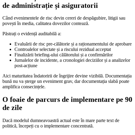
de administrație și asiguratorii
Când evenimentele de risc devin cereri de despăgubire, litigii sau
povești în media, calitatea dovezilor contează.
Păstrați o evidență auditabilă a:
Evaluării de risc pre-călătorie și a raționamentului de aprobare
Controalelor selectate și a riscului rezidual acceptat
Finalizării briefing-ului călătorului și a confirmărilor
Jurnalelor de incidente, a cronologiei deciziilor și a analizelor
post-acțiune
Aici maturitatea îndatoririi de îngrijire devine vizibilă. Documentația
bună nu va șterge un eveniment grav, dar documentația slabă poate
amplifica consecințele.
O foaie de parcurs de implementare pe 90
de zile
Dacă modelul dumneavoastră actual este în mare parte text de
politică, începeți cu o implementare concentrată.