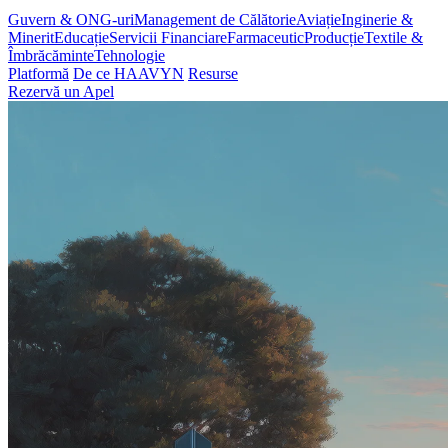
Guvern & ONG-uri
Management de Călătorie
Aviație
Inginerie &
Minerit
Educație
Servicii Financiare
Farmaceutic
Producție
Textile &
Îmbrăcăminte
Tehnologie
Platformă
De ce HAAVYN
Resurse
Rezervă un Apel