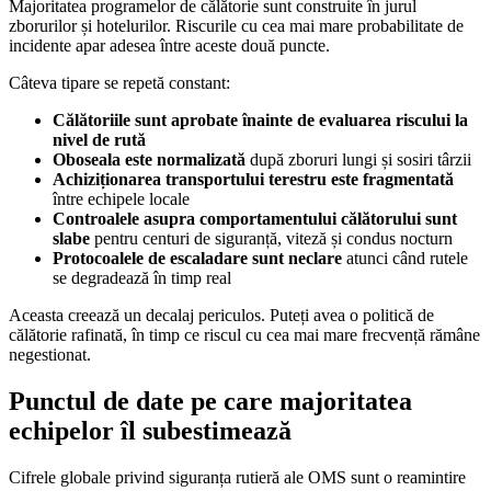
Majoritatea programelor de călătorie sunt construite în jurul
zborurilor și hotelurilor. Riscurile cu cea mai mare probabilitate de
incidente apar adesea între aceste două puncte.
Câteva tipare se repetă constant:
Călătoriile sunt aprobate înainte de evaluarea riscului la
nivel de rută
Oboseala este normalizată
după zboruri lungi și sosiri târzii
Achiziționarea transportului terestru este fragmentată
între echipele locale
Controalele asupra comportamentului călătorului sunt
slabe
pentru centuri de siguranță, viteză și condus nocturn
Protocoalele de escaladare sunt neclare
atunci când rutele
se degradează în timp real
Aceasta creează un decalaj periculos. Puteți avea o politică de
călătorie rafinată, în timp ce riscul cu cea mai mare frecvență rămâne
negestionat.
Punctul de date pe care majoritatea
echipelor îl subestimează
Cifrele globale privind siguranța rutieră ale OMS sunt o reamintire