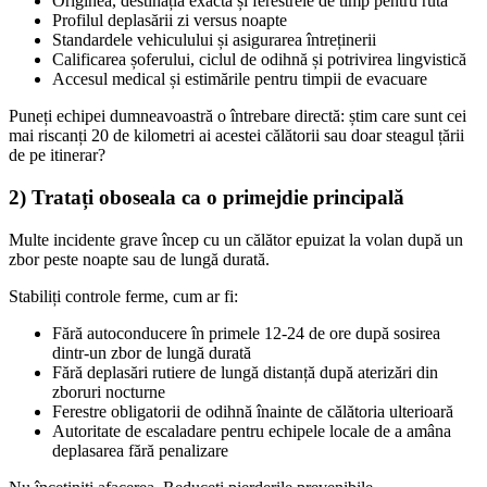
Originea, destinația exactă și ferestrele de timp pentru rută
Profilul deplasării zi versus noapte
Standardele vehiculului și asigurarea întreținerii
Calificarea șoferului, ciclul de odihnă și potrivirea lingvistică
Accesul medical și estimările pentru timpii de evacuare
Puneți echipei dumneavoastră o întrebare directă: știm care sunt cei
mai riscanți 20 de kilometri ai acestei călătorii sau doar steagul țării
de pe itinerar?
2) Tratați oboseala ca o primejdie principală
Multe incidente grave încep cu un călător epuizat la volan după un
zbor peste noapte sau de lungă durată.
Stabiliți controle ferme, cum ar fi:
Fără autoconducere în primele 12-24 de ore după sosirea
dintr-un zbor de lungă durată
Fără deplasări rutiere de lungă distanță după aterizări din
zboruri nocturne
Ferestre obligatorii de odihnă înainte de călătoria ulterioară
Autoritate de escaladare pentru echipele locale de a amâna
deplasarea fără penalizare