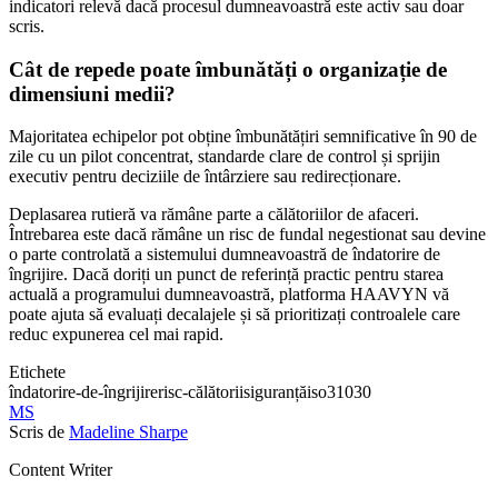
indicatori relevă dacă procesul dumneavoastră este activ sau doar
scris.
Cât de repede poate îmbunătăți o organizație de
dimensiuni medii?
Majoritatea echipelor pot obține îmbunătățiri semnificative în 90 de
zile cu un pilot concentrat, standarde clare de control și sprijin
executiv pentru deciziile de întârziere sau redirecționare.
Deplasarea rutieră va rămâne parte a călătoriilor de afaceri.
Întrebarea este dacă rămâne un risc de fundal negestionat sau devine
o parte controlată a sistemului dumneavoastră de îndatorire de
îngrijire. Dacă doriți un punct de referință practic pentru starea
actuală a programului dumneavoastră, platforma HAAVYN vă
poate ajuta să evaluați decalajele și să prioritizați controalele care
reduc expunerea cel mai rapid.
Etichete
îndatorire-de-îngrijire
risc-călătorii
siguranță
iso31030
MS
Scris de
Madeline Sharpe
Content Writer