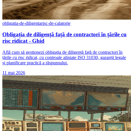
obligatia-de-diligenta
risc-de-calatorie
Obligația de diligență față de contractori în țările cu
risc ridicat - Ghid
Află cum să gestionezi obligația de diligență față de contractori în
țările cu risc ridicat, cu controale aliniate ISO 31030, garanții legale
și planificare practică a răspunsului.
11 mai 2026