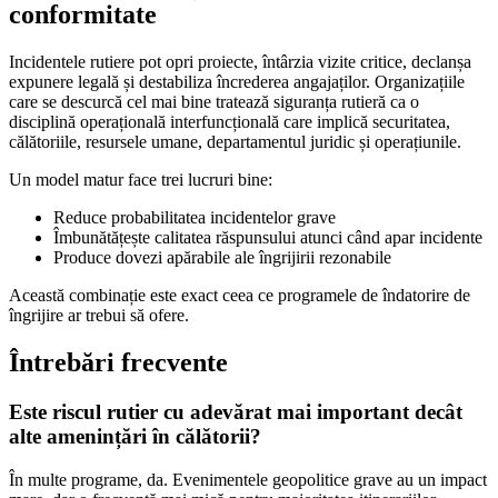
conformitate
Incidentele rutiere pot opri proiecte, întârzia vizite critice, declanșa
expunere legală și destabiliza încrederea angajaților. Organizațiile
care se descurcă cel mai bine tratează siguranța rutieră ca o
disciplină operațională interfuncțională care implică securitatea,
călătoriile, resursele umane, departamentul juridic și operațiunile.
Un model matur face trei lucruri bine:
Reduce probabilitatea incidentelor grave
Îmbunătățește calitatea răspunsului atunci când apar incidente
Produce dovezi apărabile ale îngrijirii rezonabile
Această combinație este exact ceea ce programele de îndatorire de
îngrijire ar trebui să ofere.
Întrebări frecvente
Este riscul rutier cu adevărat mai important decât
alte amenințări în călătorii?
În multe programe, da. Evenimentele geopolitice grave au un impact