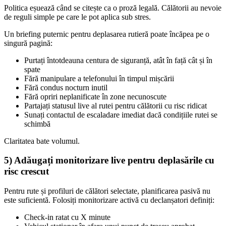
Politica eșuează când se citește ca o proză legală. Călătorii au nevoie
de reguli simple pe care le pot aplica sub stres.
Un briefing puternic pentru deplasarea rutieră poate încăpea pe o
singură pagină:
Purtați întotdeauna centura de siguranță, atât în față cât și în
spate
Fără manipulare a telefonului în timpul mișcării
Fără condus nocturn inutil
Fără opriri neplanificate în zone necunoscute
Partajați statusul live al rutei pentru călătorii cu risc ridicat
Sunați contactul de escaladare imediat dacă condițiile rutei se
schimbă
Claritatea bate volumul.
5) Adăugați monitorizare live pentru deplasările cu
risc crescut
Pentru rute și profiluri de călători selectate, planificarea pasivă nu
este suficientă. Folosiți monitorizare activă cu declanșatori definiți:
Check-in ratat cu X minute