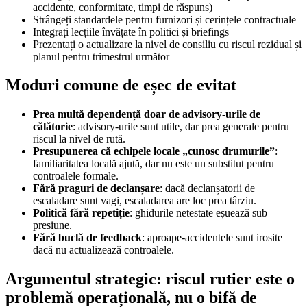
accidente, conformitate, timpi de răspuns)
Strângeți standardele pentru furnizori și cerințele contractuale
Integrați lecțiile învățate în politici și briefings
Prezentați o actualizare la nivel de consiliu cu riscul rezidual și
planul pentru trimestrul următor
Moduri comune de eșec de evitat
Prea multă dependență doar de advisory-urile de
călătorie
: advisory-urile sunt utile, dar prea generale pentru
riscul la nivel de rută.
Presupunerea că echipele locale „cunosc drumurile”
:
familiaritatea locală ajută, dar nu este un substitut pentru
controalele formale.
Fără praguri de declanșare
: dacă declanșatorii de
escaladare sunt vagi, escaladarea are loc prea târziu.
Politică fără repetiție
: ghidurile netestate eșuează sub
presiune.
Fără buclă de feedback
: aproape-accidentele sunt irosite
dacă nu actualizează controalele.
Argumentul strategic: riscul rutier este o
problemă operațională, nu o bifă de