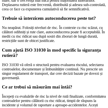
mare, dar o frecvență mai mică pentru majoritatea itinerariilor.
Deplasarea rutieră este frecventă, distribuită și adesea sub-controlată,
ceea ce face ca expunerea cumulativă să fie semnificativă.
Trebuie să interzicem autoconducerea peste tot?
Nu neapărat. Folosiți niveluri de risc. În contexte cu risc scăzut, cu
călători odihniți și rute clare, autoconducerea poate fi acceptabilă. În
medii cu risc ridicat sau după sosiri din zboruri de lungă durată,
restricțiile sunt de obicei justificate.
Cum ajută ISO 31030 în mod specific la siguranța
rutieră?
ISO 31030 vă oferă o structură pentru evaluarea riscului, selectarea
controalelor, documentare și îmbunătățire continuă. Nu prescrie un
singur regulament de transport, dar cere decizii bazate pe dovezi și
guvernanță.
Ce ar trebui să măsurăm mai întâi?
Începeți cu evaluările de risc la nivel de rută finalizate, conformitatea
controalelor pentru călătorii cu risc ridicat, timpii de răspuns la
incidente și volumul de raportare a aproape-accidentelor. Acești