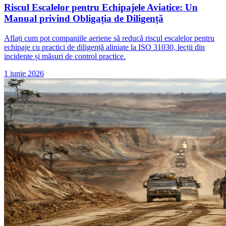
Riscul Escalelor pentru Echipajele Aviatice: Un
Manual privind Obligația de Diligență
Aflați cum pot companiile aeriene să reducă riscul escalelor pentru
echipaje cu practici de diligență aliniate la ISO 31030, lecții din
incidente și măsuri de control practice.
1 iunie 2026