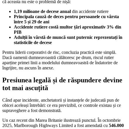
că aceasta nu este o problemă de nișă:
1,19 milioane de decese anual
din accidente rutiere
Principala cauză de deces pentru persoanele cu vârsta
între 5 și 29 de ani
Accidente rutiere costă multor țări aproximativ 3% din
PIB
Adulții în vârstă de muncă sunt puternic reprezentați în
statisticile de decese
Pentru liderii corporativi de risc, concluzia practică este simplă.
Dacă oamenii dumneavoastră călătoresc pe drum, riscul rutier
aparține primei linii a modelului dumneavoastră de îndatorire de
îngrijire, nu ascuns în anexe.
Presiunea legală și de răspundere devine
tot mai ascuțită
Când apar incidente, anchetatorii și instanțele de judecată pun de
obicei aceleași întrebări: ce era previzibil, ce controle existau și ce
supraveghere a fost demonstrată.
Un caz recent din Marea Britanie ilustrează punctul. În octombrie
2025, Marlborough Highways Limited a fost amendată cu
546.000