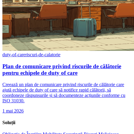
duty-of-care
riscuri-de-calatorie
Plan de comunicare privind riscurile de călătorie
pentru echipele de duty of care
Creează un plan de comunicare privind riscurile de călătorie care
ajută echipele de duty of care să notifice rapid călătorii, să
coordoneze răspunsurile și să documenteze acțiunile conforme cu
ISO 31030.
1 mai 2026
Soluții