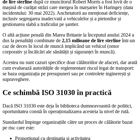
de lire sterline
după ce muncitorul Robert Morris a fost lovit de o
mașină de curățat străzi care mergea în marșarier în Haringey (data
incidentului: 30 mai 2022). Anchetatorii au menționat deficiențe,
inclusiv segregarea inadecvată a vehiculelor și a pietonilor și
gestionarea slabă a traficului pe șantier.
O altă acțiune penală din Marea Britanie la începutul anului 2024 a
dus la penalități combinate de
2,15 milioane de lire sterline
într-un
caz de deces în locul de muncă implicând un vehicul (omor
corporativ și încălcări ale sănătății și siguranței în muncă).
Acestea nu sunt cazuri specifice doar călătoriilor de afaceri, dar arată
cum evaluează autoritățile de reglementare riscul legat de transport:
se baza organizația pe presupuneri sau pe controlete inginerești și
supraveghere.
Ce schimbă ISO 31030 în practică
Dacă ISO 31030 este deja în biblioteca dumneavoastră de politici,
oportunitatea constă în operaționalizarea acesteia la nivel de rută.
Standardul împinge organizațiile către un proces de călătorie bazat
pe risc care este:
Proporțional cu destinația și activitatea