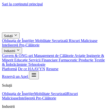
Sari la conținutul principal
Soluții
Obligația de Îngrijire
Mobilitate Securizată
Riscuri Malicioase
Inteligență Pre-Călătorie
Industrii
Guvern & ONG-uri
Management de Călătorie
Aviație
Inginerie &
Minerit
Educație
Servicii Financiare
Farmaceutic
Producție
Textile
& Îmbrăcăminte
Tehnologie
Platformă
De ce HAAVYN
Resurse
Rezervă un Apel
Soluții
Obligația de Îngrijire
Mobilitate Securizată
Riscuri
Malicioase
Inteligență Pre-Călătorie
Industrii