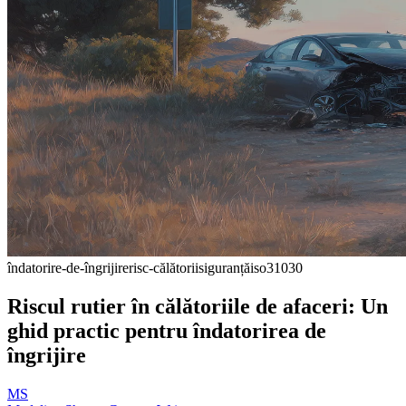
îndatorire-de-îngrijire
risc-călătorii
siguranță
iso31030
Riscul rutier în călătoriile de afaceri: Un
ghid practic pentru îndatorirea de
îngrijire
MS