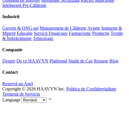
Obligația de Îngrijire
Mobilitate Securizată
Riscuri Malicioase
Inteligență Pre-Călătorie
Industrii
Guvern & ONG-uri
Management de Călătorie
Aviație
Inginerie &
Minerit
Educație
Servicii Financiare
Farmaceutic
Producție
Textile
& Îmbrăcăminte
Tehnologie
Companie
Despre
De ce HAAVYN
Platformă
Studii de Caz
Resurse
Blog
Contact
Rezervă un Apel
Copyright © 2026 HAAVYN Inc.
Politica de Confidențialitate
Termenii de Serviciu
Language