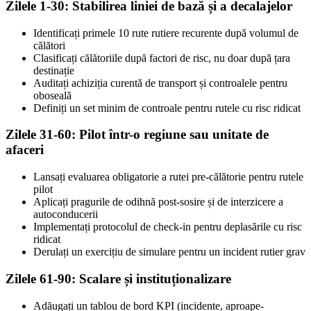
Zilele 1-30: Stabilirea liniei de bază și a decalajelor
Identificați primele 10 rute rutiere recurente după volumul de
călători
Clasificați călătoriile după factori de risc, nu doar după țara
destinație
Auditați achiziția curentă de transport și controalele pentru
oboseală
Definiți un set minim de controale pentru rutele cu risc ridicat
Zilele 31-60: Pilot într-o regiune sau unitate de
afaceri
Lansați evaluarea obligatorie a rutei pre-călătorie pentru rutele
pilot
Aplicați pragurile de odihnă post-sosire și de interzicere a
autoconducerii
Implementați protocolul de check-in pentru deplasările cu risc
ridicat
Derulați un exercițiu de simulare pentru un incident rutier grav
Zilele 61-90: Scalare și instituționalizare
Adăugați un tablou de bord KPI (incidente, aproape-