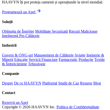
HAAVYN îți pot proteja oamenii și operațiunile la nivel mondial.
Programează un Apel
Soluții
Obligația de Îngrijire
Mobilitate Securizată
Riscuri Malicioase
Inteligență Pre-Călătorie
Industrii
Guvern & ONG-uri
Management de Călătorie
Aviație
Inginerie &
Minerit
Educație
Servicii Financiare
Farmaceutic
Producție
Textile
& Îmbrăcăminte
Tehnologie
Companie
Despre
De ce HAAVYN
Platformă
Studii de Caz
Resurse
Blog
Contact
Rezervă un Apel
Copyright © 2026 HAAVYN Inc.
Politica de Confidențialitate