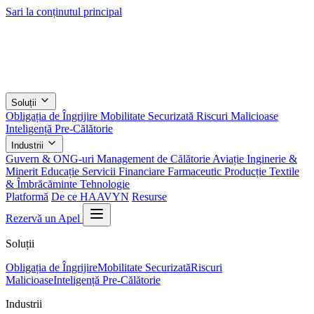
Sari la conținutul principal
Soluții
Obligația de Îngrijire
Mobilitate Securizată
Riscuri Malicioase
Inteligență Pre-Călătorie
Industrii
Guvern & ONG-uri
Management de Călătorie
Aviație
Inginerie &
Minerit
Educație
Servicii Financiare
Farmaceutic
Producție
Textile
& Îmbrăcăminte
Tehnologie
Platformă
De ce HAAVYN
Resurse
Rezervă un Apel
Soluții
Obligația de Îngrijire
Mobilitate Securizată
Riscuri
Malicioase
Inteligență Pre-Călătorie
Industrii