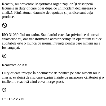
Reactiv, nu preventiv.
Majoritatea organizațiilor își descoperă
lacunele în duty of care doar după ce un incident declanșează o
analiză. Până atunci, daunele de reputație și juridice sunt deja
produse.
ISO 31030 fără un cadru.
Standardul este clar privind ce datorezi
călătorilor tăi, dar transformarea acestor cerințe în operațiuni zilnice
auditabile este o muncă cu normă întreagă pentru care nimeni nu a
fost angajat.
Realitatea de Azi
Duty of care trăiește în documente de politică pe care nimeni nu le
citește, evaluări de risc care expiră înainte de începerea călătoriei și o
încăierare reactivă când ceva merge prost.
Cu HAAVYN