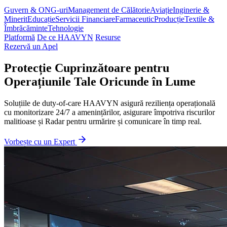
Guvern & ONG-uri
Management de Călătorie
Aviație
Inginerie &
Minerit
Educație
Servicii Financiare
Farmaceutic
Producție
Textile &
Îmbrăcăminte
Tehnologie
Platformă
De ce HAAVYN
Resurse
Rezervă un Apel
Protecție Cuprinzătoare pentru
Operațiunile Tale Oricunde în Lume
Soluțiile de duty-of-care HAAVYN asigură reziliența operațională
cu monitorizare 24/7 a amenințărilor, asigurare împotriva riscurilor
malitioase și Radar pentru urmărire și comunicare în timp real.
Vorbește cu un Expert