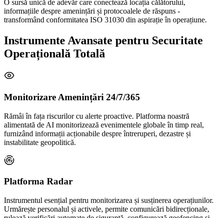
O sursă unică de adevăr care conectează locația călătorului,
informațiile despre amenințări și protocoalele de răspuns -
transformând conformitatea ISO 31030 din aspirație în operațiune.
Instrumente Avansate pentru Securitate
Operațională Totală
Monitorizare Amenințări 24/7/365
Rămâi în fața riscurilor cu alerte proactive. Platforma noastră
alimentată de AI monitorizează evenimentele globale în timp real,
furnizând informații acționabile despre întreruperi, dezastre și
instabilitate geopolitică.
Platforma Radar
Instrumentul esențial pentru monitorizarea și susținerea operațiunilor.
Urmărește personalul și activele, permite comunicări bidirecționale,
rulează verificări automate de siguranță, configurează geofencing și