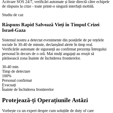
Activare SOS 24/7, verificări automate și linie directă către echipele
de răspuns la crize - toate printr-o singură interfață mobilă.
Studiu de caz
Răspuns Rapid Salvează Vieți în Timpul Crizei
Israel-Gaza
Sistemul nostru a detectat evenimente din postările de pe rețelele
sociale în 30-40 de minute, declanșând alerte în timp real.
Verificările automate de siguranță au confirmat prezența întregului
personal în decurs de o oră. Mai mulți angajați au reușit să
părăsească zona înainte de închiderea frontierelor.
30-40 min
Timp de detectare
100%
Personal confirmat
Evacuați
Înainte de închiderea frontierelor
Protejează-ți Operațiunile Astăzi
Vorbește cu un expert despre cum soluțiile de duty of care