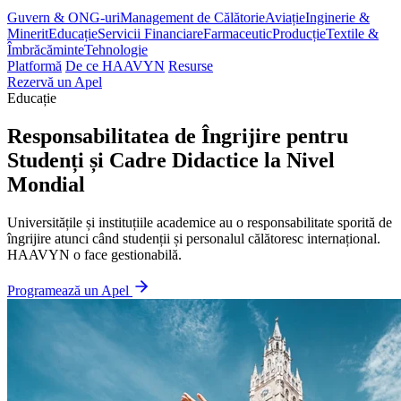
Guvern & ONG-uri
Management de Călătorie
Aviație
Inginerie &
Minerit
Educație
Servicii Financiare
Farmaceutic
Producție
Textile &
Îmbrăcăminte
Tehnologie
Platformă
De ce HAAVYN
Resurse
Rezervă un Apel
Educație
Responsabilitatea de Îngrijire pentru
Studenți și Cadre Didactice la Nivel
Mondial
Universitățile și instituțiile academice au o responsabilitate sporită de
îngrijire atunci când studenții și personalul călătoresc internațional.
HAAVYN o face gestionabilă.
Programează un Apel