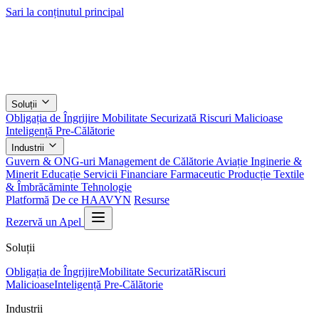
Sari la conținutul principal
Soluții
Obligația de Îngrijire
Mobilitate Securizată
Riscuri Malicioase
Inteligență Pre-Călătorie
Industrii
Guvern & ONG-uri
Management de Călătorie
Aviație
Inginerie &
Minerit
Educație
Servicii Financiare
Farmaceutic
Producție
Textile
& Îmbrăcăminte
Tehnologie
Platformă
De ce HAAVYN
Resurse
Rezervă un Apel
Soluții
Obligația de Îngrijire
Mobilitate Securizată
Riscuri
Malicioase
Inteligență Pre-Călătorie
Industrii