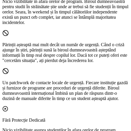
Nicio vizibilitate în afara orelor de program.
Biroul dumneavoastră
pentru studii în străinătate știe unde ar trebui să fie studenții în timpul
orelor. Seara, în weekend și în timpul călătoriilor independente
există un punct orb complet, iar atunci se întâmplă majoritatea
incidentelor.
Părinții așteaptă mai mult decât un număr de urgență.
Când o criză
ajunge în știri, părinții sună la biroul dumneavoastră așteptând
informații în timp real despre copilul lor. Dacă tot ce puteți oferi este
"cercetăm situația", ați pierdut deja încrederea lor.
Un patchwork de contacte locale de urgență.
Fiecare instituție gazdă
și furnizor de programe are proceduri de urgență diferite. Biroul
dumneavoastră internațional îmbină un plan de răspuns dintr-o
duzină de manuale diferite în timp ce un student așteaptă ajutor.
Fără Protecție Dedicată
Nicio vizibilitate asupra studenților în afara orelor de program,