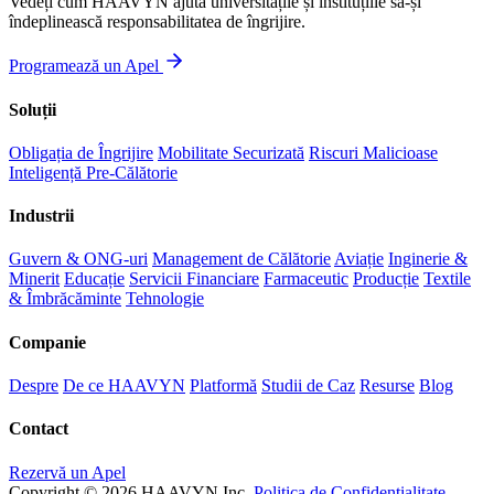
Vedeți cum HAAVYN ajută universitățile și instituțiile să-și
îndeplinească responsabilitatea de îngrijire.
Programează un Apel
Soluții
Obligația de Îngrijire
Mobilitate Securizată
Riscuri Malicioase
Inteligență Pre-Călătorie
Industrii
Guvern & ONG-uri
Management de Călătorie
Aviație
Inginerie &
Minerit
Educație
Servicii Financiare
Farmaceutic
Producție
Textile
& Îmbrăcăminte
Tehnologie
Companie
Despre
De ce HAAVYN
Platformă
Studii de Caz
Resurse
Blog
Contact
Rezervă un Apel
Copyright © 2026 HAAVYN Inc.
Politica de Confidențialitate