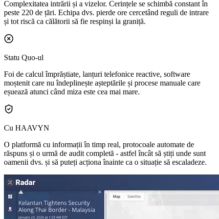
Complexitatea intrării și a vizelor.
Cerințele se schimbă constant în
peste 220 de țări. Echipa dvs. pierde ore cercetând reguli de intrare
și tot riscă ca călătorii să fie respinși la graniță.
Statu Quo-ul
Foi de calcul împrăștiate, lanțuri telefonice reactive, software
moștenit care nu îndeplinește așteptările și procese manuale care
eșuează atunci când miza este cea mai mare.
Cu HAAVYN
O platformă cu informații în timp real, protocoale automate de
răspuns și o urmă de audit completă - astfel încât să știți unde sunt
oamenii dvs. și să puteți acționa înainte ca o situație să escaladeze.