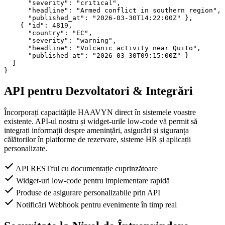
"severity"
: 
"critical"
,

"headline"
: 
"Armed conflict in southern region"
,

"published_at"
: 
"2026-03-30T14:22:00Z"
 },

    { 
"id"
: 
4819
,

"country"
: 
"EC"
,

"severity"
: 
"warning"
,

"headline"
: 
"Volcanic activity near Quito"
,

"published_at"
: 
"2026-03-30T09:15:00Z"
 }

}
API pentru Dezvoltatori & Integrări
Încorporați capacitățile HAAVYN direct în sistemele voastre
existente. API-ul nostru și widget-urile low-code vă permit să
integrați informații despre amenințări, asigurări și siguranța
călătorilor în platforme de rezervare, sisteme HR și aplicații
personalizate.
API RESTful cu documentație cuprinzătoare
Widget-uri low-code pentru implementare rapidă
Produse de asigurare personalizabile prin API
Notificări Webhook pentru evenimente în timp real