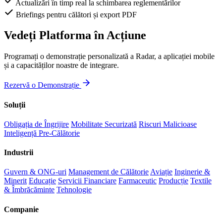
Actualizări în timp real la schimbarea reglementărilor
Briefings pentru călători și export PDF
Vedeți Platforma în Acțiune
Programați o demonstrație personalizată a Radar, a aplicației mobile
și a capacităților noastre de integrare.
Rezervă o Demonstrație
Soluții
Obligația de Îngrijire
Mobilitate Securizată
Riscuri Malicioase
Inteligență Pre-Călătorie
Industrii
Guvern & ONG-uri
Management de Călătorie
Aviație
Inginerie &
Minerit
Educație
Servicii Financiare
Farmaceutic
Producție
Textile
& Îmbrăcăminte
Tehnologie
Companie