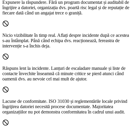
Expunere la răspundere.
Fără un program documentat și auditabil de
îngrijire a datoriei, organizația dvs. poartă risc legal și de reputație de
fiecare dată când un angajat trece o graniță.
Nicio vizibilitate în timp real.
Aflați despre incidente după ce acestea
s-au întâmplat. Până când echipa dvs. reacționează, fereastra de
intervenție s-a închis deja.
Răspuns lent la incidente.
Lanțuri de escaladare manuale și liste de
contacte învechite înseamnă că minute critice se pierd atunci când
oamenii dvs. au nevoie cel mai mult de ajutor.
Lacune de conformitate.
ISO 31030 și reglementările locale privind
îngrijirea datoriei necesită procese documentate. Majoritatea
organizațiilor nu pot demonstra conformitatea în cadrul unui audit.