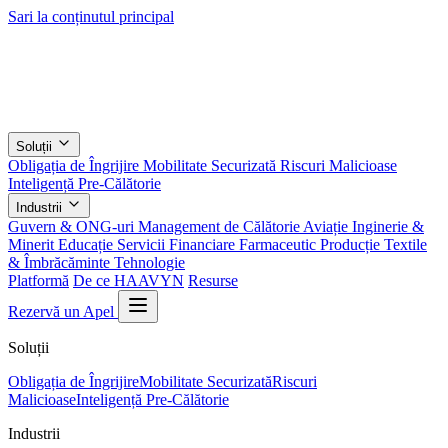
Sari la conținutul principal
Soluții
Obligația de Îngrijire
Mobilitate Securizată
Riscuri Malicioase
Inteligență Pre-Călătorie
Industrii
Guvern & ONG-uri
Management de Călătorie
Aviație
Inginerie &
Minerit
Educație
Servicii Financiare
Farmaceutic
Producție
Textile
& Îmbrăcăminte
Tehnologie
Platformă
De ce HAAVYN
Resurse
Rezervă un Apel
Soluții
Obligația de Îngrijire
Mobilitate Securizată
Riscuri
Malicioase
Inteligență Pre-Călătorie
Industrii