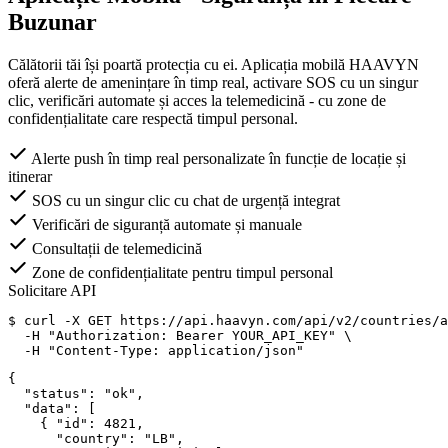
Buzunar
Călătorii tăi își poartă protecția cu ei. Aplicația mobilă HAAVYN
oferă alerte de amenințare în timp real, activare SOS cu un singur
clic, verificări automate și acces la telemedicină - cu zone de
confidențialitate care respectă timpul personal.
Alerte push în timp real personalizate în funcție de locație și
itinerar
SOS cu un singur clic cu chat de urgență integrat
Verificări de siguranță automate și manuale
Consultații de telemedicină
Zone de confidențialitate pentru timpul personal
Solicitare API
$
 curl -X GET https://api.haavyn.com/api/v2/countries/a
  -H 
"Authorization: Bearer YOUR_API_KEY"
 \

  -H 
"Content-Type: application/json"
{
"status"
: 
"ok"
,

"data"
: [

    { 
"id"
: 
4821
,

"country"
: 
"LB"
,
