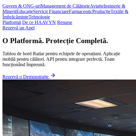
Guvern & ONG-uri
Management de Călătorie
Aviație
Inginerie &
Minerit
Educație
Servicii Financiare
Farmaceutic
Producție
Textile &
Îmbrăcăminte
Tehnologie
Platformă
De ce HAAVYN
Resurse
Rezervă un Apel
O Platformă. Protecție Completă.
Tablou de bord Radar pentru echipele de operațiuni. Aplicație
mobilă pentru călători. API pentru integrare perfectă. Toate
funcționând împreună.
Rezervă o Demonstrație