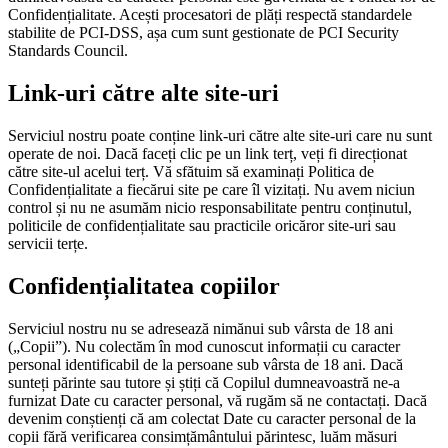
Confidențialitate. Acești procesatori de plăți respectă standardele
stabilite de PCI-DSS, așa cum sunt gestionate de PCI Security
Standards Council.
Link-uri către alte site-uri
Serviciul nostru poate conține link-uri către alte site-uri care nu sunt
operate de noi. Dacă faceți clic pe un link terț, veți fi direcționat
către site-ul acelui terț. Vă sfătuim să examinați Politica de
Confidențialitate a fiecărui site pe care îl vizitați. Nu avem niciun
control și nu ne asumăm nicio responsabilitate pentru conținutul,
politicile de confidențialitate sau practicile oricăror site-uri sau
servicii terțe.
Confidențialitatea copiilor
Serviciul nostru nu se adresează nimănui sub vârsta de 18 ani
(„Copii”). Nu colectăm în mod cunoscut informații cu caracter
personal identificabil de la persoane sub vârsta de 18 ani. Dacă
sunteți părinte sau tutore și știți că Copilul dumneavoastră ne-a
furnizat Date cu caracter personal, vă rugăm să ne contactați. Dacă
devenim conștienți că am colectat Date cu caracter personal de la
copii fără verificarea consimțământului părintesc, luăm măsuri