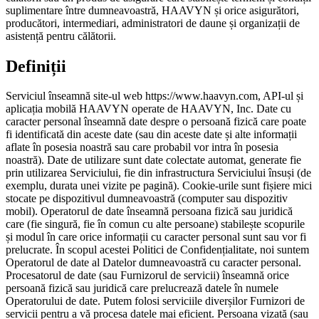
suplimentare între dumneavoastră, HAAVYN și orice asigurători,
producători, intermediari, administratori de daune și organizații de
asistență pentru călătorii.
Definiții
Serviciul înseamnă site-ul web https://www.haavyn.com, API-ul și
aplicația mobilă HAAVYN operate de HAAVYN, Inc. Date cu
caracter personal înseamnă date despre o persoană fizică care poate
fi identificată din aceste date (sau din aceste date și alte informații
aflate în posesia noastră sau care probabil vor intra în posesia
noastră). Date de utilizare sunt date colectate automat, generate fie
prin utilizarea Serviciului, fie din infrastructura Serviciului însuși (de
exemplu, durata unei vizite pe pagină). Cookie-urile sunt fișiere mici
stocate pe dispozitivul dumneavoastră (computer sau dispozitiv
mobil). Operatorul de date înseamnă persoana fizică sau juridică
care (fie singură, fie în comun cu alte persoane) stabilește scopurile
și modul în care orice informații cu caracter personal sunt sau vor fi
prelucrate. În scopul acestei Politici de Confidențialitate, noi suntem
Operatorul de date al Datelor dumneavoastră cu caracter personal.
Procesatorul de date (sau Furnizorul de servicii) înseamnă orice
persoană fizică sau juridică care prelucrează datele în numele
Operatorului de date. Putem folosi serviciile diverșilor Furnizori de
servicii pentru a vă procesa datele mai eficient. Persoana vizată (sau