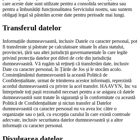
care aceste date sunt utilizate pentru a consolida securitatea sau
pentru a îmbunătăți funcționalitatea Serviciului nostru, sau suntem
obligați legal să păstrăm aceste date pentru perioade mai lungi.
Transferul datelor
Informațiile dumneavoastră, inclusiv Datele cu caracter personal, pot
fi transferate și păstrate pe calculatoare situate în afara statului,
provinciei, țării sau altei jurisdicții guvernamentale în care legile
privind protecția datelor pot diferi de cele din jurisdicția
dumneavoastră. Vă rugăm să rețineți că transferăm date, inclusiv
Date cu caracter personal, în Țările de Jos și le stocăm acolo.
Consimțământul dumneavoastră la această Politică de
Confidențialitate, urmat de trimiterea acestor informații, reprezintă
acordul dumneavoastră cu privire la acel transfer. HAAVYN, Inc va
întreprinde toți pașii rezonabil necesari pentru a se asigura că datele
dumneavoastră sunt tratate în siguranță și în conformitate cu această
Politică de Confidențialitate și niciun transfer al Datelor
dumneavoastră cu caracter personal nu va avea loc către o
organizație sau o țară, cu excepția cazului în care există controale
adecvate, inclusiv securitatea datelor dumneavoastră și a altor
informații cu caracter personal.
Divulgarea datelor