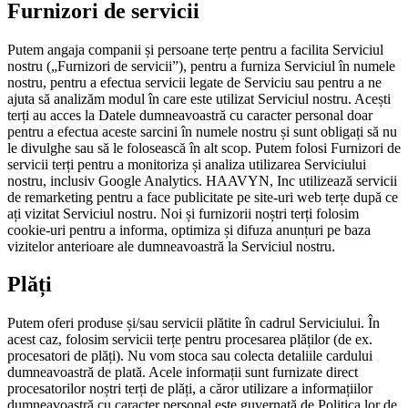
Furnizori de servicii
Putem angaja companii și persoane terțe pentru a facilita Serviciul
nostru („Furnizori de servicii”), pentru a furniza Serviciul în numele
nostru, pentru a efectua servicii legate de Serviciu sau pentru a ne
ajuta să analizăm modul în care este utilizat Serviciul nostru. Acești
terți au acces la Datele dumneavoastră cu caracter personal doar
pentru a efectua aceste sarcini în numele nostru și sunt obligați să nu
le divulghe sau să le folosească în alt scop. Putem folosi Furnizori de
servicii terți pentru a monitoriza și analiza utilizarea Serviciului
nostru, inclusiv Google Analytics. HAAVYN, Inc utilizează servicii
de remarketing pentru a face publicitate pe site-uri web terțe după ce
ați vizitat Serviciul nostru. Noi și furnizorii noștri terți folosim
cookie-uri pentru a informa, optimiza și difuza anunțuri pe baza
vizitelor anterioare ale dumneavoastră la Serviciul nostru.
Plăți
Putem oferi produse și/sau servicii plătite în cadrul Serviciului. În
acest caz, folosim servicii terțe pentru procesarea plăților (de ex.
procesatori de plăți). Nu vom stoca sau colecta detaliile cardului
dumneavoastră de plată. Acele informații sunt furnizate direct
procesatorilor noștri terți de plăți, a căror utilizare a informațiilor
dumneavoastră cu caracter personal este guvernată de Politica lor de