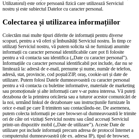
Utilizatorul) este orice persoană fizică care utilizează Serviciul
nostru și este subiectul Datelor cu caracter personal.
Colectarea și utilizarea informațiilor
Colectăm mai multe tipuri diferite de informații pentru diverse
scopuri, pentru a vă oferi și îmbunătăți Serviciul nostru. În timp ce
utilizați Serviciul nostru, vă putem solicita să ne furnizați anumite
informații cu caracter personal identificabile care pot fi folosite
pentru a vă contacta sau identifica („Date cu caracter personal”).
Informațiile cu caracter personal identificabil pot include, dar nu se
limitează la: adresă de e-mail, prenume și nume, număr de telefon,
adresă, stat, provincie, cod poștal/ZIP, oraș, cookie-uri și date de
utilizare. Putem folosi Datele dumneavoastră cu caracter personal
pentru a vă contacta cu buletine informative, materiale de marketing
sau promoționale și alte informații care v-ar putea interesa. Vă puteți
dezabona de la primirea oricăreia sau a tuturor acestor comunicări de
la noi, urmând linkul de dezabonare sau instrucțiunile furnizate în
orice e-mail pe care îl trimitem sau contactându-ne. De asemenea,
putem colecta informații pe care browser-ul dumneavoastră le trimite
ori de câte ori vizitați Serviciul nostru sau când accesați Serviciul
printr-un dispozitiv mobil („Date de utilizare”). Aceste Date de
utilizare pot include informații precum adresa de protocol Internet a
computerului dumneavoastră (de ex. adresa IP), tipul de browser,