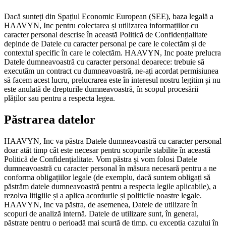
Dacă sunteți din Spațiul Economic European (SEE), baza legală a
HAAVYN, Inc pentru colectarea și utilizarea informațiilor cu
caracter personal descrise în această Politică de Confidențialitate
depinde de Datele cu caracter personal pe care le colectăm și de
contextul specific în care le colectăm. HAAVYN, Inc poate prelucra
Datele dumneavoastră cu caracter personal deoarece: trebuie să
executăm un contract cu dumneavoastră, ne-ați acordat permisiunea
să facem acest lucru, prelucrarea este în interesul nostru legitim și nu
este anulată de drepturile dumneavoastră, în scopul procesării
plăților sau pentru a respecta legea.
Păstrarea datelor
HAAVYN, Inc va păstra Datele dumneavoastră cu caracter personal
doar atât timp cât este necesar pentru scopurile stabilite în această
Politică de Confidențialitate. Vom păstra și vom folosi Datele
dumneavoastră cu caracter personal în măsura necesară pentru a ne
conforma obligațiilor legale (de exemplu, dacă suntem obligați să
păstrăm datele dumneavoastră pentru a respecta legile aplicabile), a
rezolva litigiile și a aplica acordurile și politicile noastre legale.
HAAVYN, Inc va păstra, de asemenea, Datele de utilizare în
scopuri de analiză internă. Datele de utilizare sunt, în general,
păstrate pentru o perioadă mai scurtă de timp, cu excepția cazului în