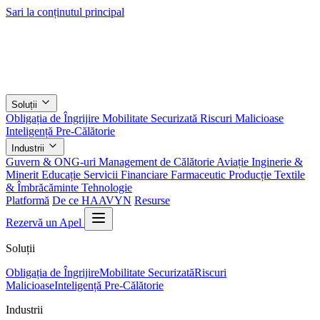
Sari la conținutul principal
Soluții
Obligația de Îngrijire
Mobilitate Securizată
Riscuri Malicioase
Inteligență Pre-Călătorie
Industrii
Guvern & ONG-uri
Management de Călătorie
Aviație
Inginerie &
Minerit
Educație
Servicii Financiare
Farmaceutic
Producție
Textile
& Îmbrăcăminte
Tehnologie
Platformă
De ce HAAVYN
Resurse
Rezervă un Apel
Soluții
Obligația de Îngrijire
Mobilitate Securizată
Riscuri
Malicioase
Inteligență Pre-Călătorie
Industrii