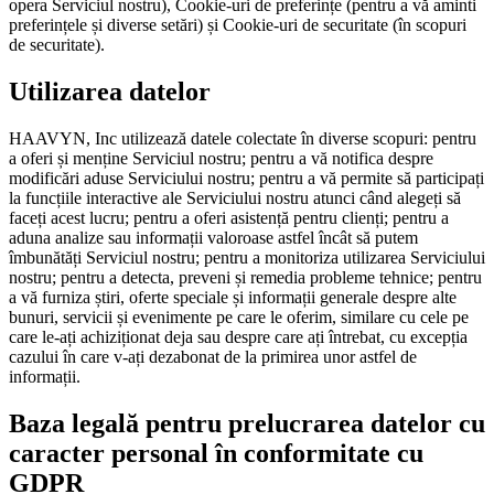
opera Serviciul nostru), Cookie-uri de preferințe (pentru a vă aminti
preferințele și diverse setări) și Cookie-uri de securitate (în scopuri
de securitate).
Utilizarea datelor
HAAVYN, Inc utilizează datele colectate în diverse scopuri: pentru
a oferi și menține Serviciul nostru; pentru a vă notifica despre
modificări aduse Serviciului nostru; pentru a vă permite să participați
la funcțiile interactive ale Serviciului nostru atunci când alegeți să
faceți acest lucru; pentru a oferi asistență pentru clienți; pentru a
aduna analize sau informații valoroase astfel încât să putem
îmbunătăți Serviciul nostru; pentru a monitoriza utilizarea Serviciului
nostru; pentru a detecta, preveni și remedia probleme tehnice; pentru
a vă furniza știri, oferte speciale și informații generale despre alte
bunuri, servicii și evenimente pe care le oferim, similare cu cele pe
care le-ați achiziționat deja sau despre care ați întrebat, cu excepția
cazului în care v-ați dezabonat de la primirea unor astfel de
informații.
Baza legală pentru prelucrarea datelor cu
caracter personal în conformitate cu
GDPR