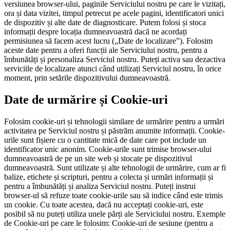
versiunea browser-ului, paginile Serviciului nostru pe care le vizitați,
ora și data vizitei, timpul petrecut pe acele pagini, identificatori unici
de dispozitiv și alte date de diagnosticare. Putem folosi și stoca
informații despre locația dumneavoastră dacă ne acordați
permisiunea să facem acest lucru („Date de localizare”). Folosim
aceste date pentru a oferi funcții ale Serviciului nostru, pentru a
îmbunătăți și personaliza Serviciul nostru. Puteți activa sau dezactiva
serviciile de localizare atunci când utilizați Serviciul nostru, în orice
moment, prin setările dispozitivului dumneavoastră.
Date de urmărire și Cookie-uri
Folosim cookie-uri și tehnologii similare de urmărire pentru a urmări
activitatea pe Serviciul nostru și păstrăm anumite informații. Cookie-
urile sunt fișiere cu o cantitate mică de date care pot include un
identificator unic anonim. Cookie-urile sunt trimise browser-ului
dumneavoastră de pe un site web și stocate pe dispozitivul
dumneavoastră. Sunt utilizate și alte tehnologii de urmărire, cum ar fi
balize, etichete și scripturi, pentru a colecta și urmări informații și
pentru a îmbunătăți și analiza Serviciul nostru. Puteți instrui
browser-ul să refuze toate cookie-urile sau să indice când este trimis
un cookie. Cu toate acestea, dacă nu acceptați cookie-uri, este
posibil să nu puteți utiliza unele părți ale Serviciului nostru. Exemple
de Cookie-uri pe care le folosim: Cookie-uri de sesiune (pentru a