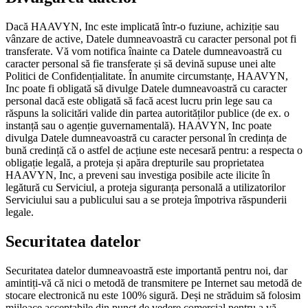
Dacă HAAVYN, Inc este implicată într-o fuziune, achiziție sau
vânzare de active, Datele dumneavoastră cu caracter personal pot fi
transferate. Vă vom notifica înainte ca Datele dumneavoastră cu
caracter personal să fie transferate și să devină supuse unei alte
Politici de Confidențialitate. În anumite circumstanțe, HAAVYN,
Inc poate fi obligată să divulge Datele dumneavoastră cu caracter
personal dacă este obligată să facă acest lucru prin lege sau ca
răspuns la solicitări valide din partea autorităților publice (de ex. o
instanță sau o agenție guvernamentală). HAAVYN, Inc poate
divulga Datele dumneavoastră cu caracter personal în credința de
bună credință că o astfel de acțiune este necesară pentru: a respecta o
obligație legală, a proteja și apăra drepturile sau proprietatea
HAAVYN, Inc, a preveni sau investiga posibile acte ilicite în
legătură cu Serviciul, a proteja siguranța personală a utilizatorilor
Serviciului sau a publicului sau a se proteja împotriva răspunderii
legale.
Securitatea datelor
Securitatea datelor dumneavoastră este importantă pentru noi, dar
amintiți-vă că nici o metodă de transmitere pe Internet sau metodă de
stocare electronică nu este 100% sigură. Deși ne străduim să folosim
mijloace acceptabile din punct de vedere comercial pentru a vă