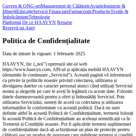
Guvern & ONG-uri
Management de Călătorie
Aviație
Inginerie &
Minerit
Educație
Servicii Financiare
Farmaceutic
Producție
Textile &
Îmbrăcăminte
Tehnologie
Platformă
De ce HAAVYN
Resurse
Rezervă un Apel
Politica de Confidențialitate
Data de intrare în vigoare: 1 februarie 2025
HAAVYN, Inc („noi”) operează site-ul web
https://www.haavyn.com, API-ul și aplicația mobilă HAAVYN
(denumite în continuare „Serviciul”). Această pagină vă informează
cu privire la politicile noastre privind colectarea, utilizarea și
divulgarea datelor cu caracter personal atunci când utilizați Serviciul
nostru și alegerile pe care le aveți în legătură cu aceste date. Folosim
datele dumneavoastră pentru a oferi și îmbunătăți Serviciul. Prin
utilizarea Serviciului, sunteți de acord cu colectarea și utilizarea
informațiilor în conformitate cu această politică. Dacă nu sunt
definite altfel în această Politică de Confidențialitate, termenii folosiți
în această Politică de Confidențialitate au aceleași semnificații ca în
Termenii și Condițiile noastre. Pot fi aplicabile termeni suplimentari
de confidențialitate dacă ați achiziționat un plan de protecție pentru
călătorii sau un produs de asigurare care stabilește termeni și condiții