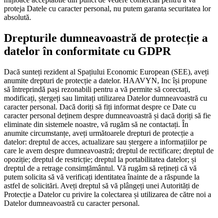
proteja Datele cu caracter personal, nu putem garanta securitatea lor
absolută.
Drepturile dumneavoastră de protecție a
datelor în conformitate cu GDPR
Dacă sunteți rezident al Spațiului Economic European (SEE), aveți
anumite drepturi de protecție a datelor. HAAVYN, Inc își propune
să întreprindă pași rezonabili pentru a vă permite să corectați,
modificați, ștergeți sau limitați utilizarea Datelor dumneavoastră cu
caracter personal. Dacă doriți să fiți informat despre ce Date cu
caracter personal deținem despre dumneavoastră și dacă doriți să fie
eliminate din sistemele noastre, vă rugăm să ne contactați. În
anumite circumstanțe, aveți următoarele drepturi de protecție a
datelor: dreptul de acces, actualizare sau ștergere a informațiilor pe
care le avem despre dumneavoastră; dreptul de rectificare; dreptul de
opoziție; dreptul de restricție; dreptul la portabilitatea datelor; și
dreptul de a retrage consimțământul. Vă rugăm să rețineți că vă
putem solicita să vă verificați identitatea înainte de a răspunde la
astfel de solicitări. Aveți dreptul să vă plângeți unei Autorități de
Protecție a Datelor cu privire la colectarea și utilizarea de către noi a
Datelor dumneavoastră cu caracter personal.