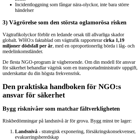
Incidentloggning som fångar nära-olyckor, inte bara större
händelser
3) Vägrörelse som den största oglamorösa risken
Vägtrafikolyckor förblir en ledande orsak till allvarliga skador
globalt. WHO:s faktablad om vägtrafik rapporterar
cirka 1,19
miljoner dödsfall per år
, med en oproportionerlig börda i låg- och
medelinkomstländer.
De flesta NGO-program är vägberoende. Om din modell för ansvar
för säkerhet behandlar vägrisk som en transportadministrativ uppgift,
underskattar du din högsta frekvensrisk.
Den praktiska handboken för NGO:s
ansvar för säkerhet
Bygg risknivåer som matchar fältverkligheten
Riskbedömningar på landsnivå är för grova. Bygg minst tre lager:
Landsnivå
- strategisk exponering, försäkringskonsekvenser,
evakueringsberedskap