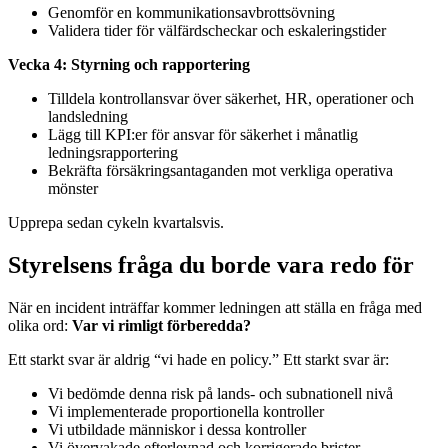
Genomför en kommunikationsavbrottsövning
Validera tider för välfärdscheckar och eskaleringstider
Vecka 4: Styrning och rapportering
Tilldela kontrollansvar över säkerhet, HR, operationer och
landsledning
Lägg till KPI:er för ansvar för säkerhet i månatlig
ledningsrapportering
Bekräfta försäkringsantaganden mot verkliga operativa
mönster
Upprepa sedan cykeln kvartalsvis.
Styrelsens fråga du borde vara redo för
När en incident inträffar kommer ledningen att ställa en fråga med
olika ord:
Var vi rimligt förberedda?
Ett starkt svar är aldrig “vi hade en policy.” Ett starkt svar är:
Vi bedömde denna risk på lands- och subnationell nivå
Vi implementerade proportionella kontroller
Vi utbildade människor i dessa kontroller
Vi övervakade efterlevnad och korrigerade brister