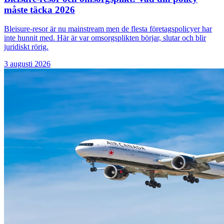
måste täcka 2026
Bleisure-resor är nu mainstream men de flesta företagspolicyer har
inte hunnit med. Här är var omsorgsplikten börjar, slutar och blir
juridiskt rörig.
3 augusti 2026