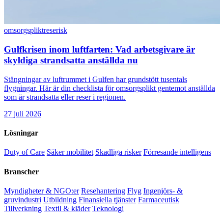
omsorgsplikt
reserisk
Gulfkrisen inom luftfarten: Vad arbetsgivare är
skyldiga strandsatta anställda nu
Stängningar av luftrummet i Gulfen har grundstött tusentals
flygningar. Här är din checklista för omsorgsplikt gentemot anställda
som är strandsatta eller reser i regionen.
27 juli 2026
Lösningar
Duty of Care
Säker mobilitet
Skadliga risker
Förresande intelligens
Branscher
Myndigheter & NGO:er
Resehantering
Flyg
Ingenjörs- &
gruvindustri
Utbildning
Finansiella tjänster
Farmaceutisk
Tillverkning
Textil & kläder
Teknologi