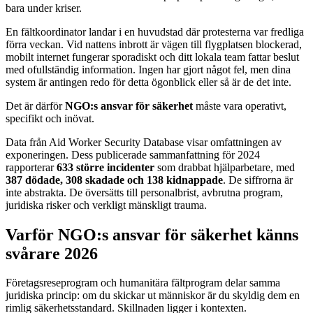
bara under kriser.
En fältkoordinator landar i en huvudstad där protesterna var fredliga
förra veckan. Vid nattens inbrott är vägen till flygplatsen blockerad,
mobilt internet fungerar sporadiskt och ditt lokala team fattar beslut
med ofullständig information. Ingen har gjort något fel, men dina
system är antingen redo för detta ögonblick eller så är de det inte.
Det är därför
NGO:s ansvar för säkerhet
måste vara operativt,
specifikt och inövat.
Data från Aid Worker Security Database visar omfattningen av
exponeringen. Dess publicerade sammanfattning för 2024
rapporterar
633 större incidenter
som drabbat hjälparbetare, med
387 dödade, 308 skadade och 138 kidnappade
. De siffrorna är
inte abstrakta. De översätts till personalbrist, avbrutna program,
juridiska risker och verkligt mänskligt trauma.
Varför NGO:s ansvar för säkerhet känns
svårare 2026
Företagsreseprogram och humanitära fältprogram delar samma
juridiska princip: om du skickar ut människor är du skyldig dem en
rimlig säkerhetsstandard. Skillnaden ligger i kontexten.