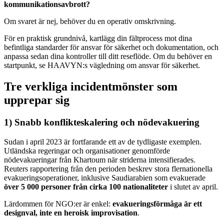
kommunikationsavbrott?
Om svaret är nej, behöver du en operativ omskrivning.
För en praktisk grundnivå, kartlägg din fältprocess mot dina
befintliga standarder för ansvar för säkerhet och dokumentation, och
anpassa sedan dina kontroller till ditt reseflöde. Om du behöver en
startpunkt, se HAAVYN:s vägledning om ansvar för säkerhet.
Tre verkliga incidentmönster som
upprepar sig
1) Snabb konflikteskalering och nödevakuering
Sudan i april 2023 är fortfarande ett av de tydligaste exemplen.
Utländska regeringar och organisationer genomförde
nödevakueringar från Khartoum när striderna intensifierades.
Reuters rapportering från den perioden beskrev stora flernationella
evakueringsoperationer, inklusive Saudiarabien som evakuerade
över 5 000 personer från cirka 100 nationaliteter
i slutet av april.
Lärdommen för NGO:er är enkel:
evakueringsförmåga är ett
designval, inte en heroisk improvisation
.