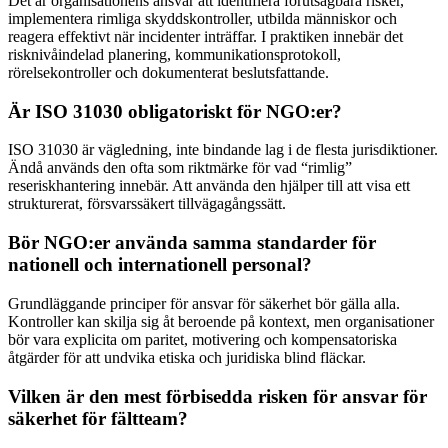
Det är organisationens ansvar att identifiera förutsägbara risker,
implementera rimliga skyddskontroller, utbilda människor och
reagera effektivt när incidenter inträffar. I praktiken innebär det
risknivåindelad planering, kommunikationsprotokoll,
rörelsekontroller och dokumenterat beslutsfattande.
Är ISO 31030 obligatoriskt för NGO:er?
ISO 31030 är vägledning, inte bindande lag i de flesta jurisdiktioner.
Ändå används den ofta som riktmärke för vad “rimlig”
reseriskhantering innebär. Att använda den hjälper till att visa ett
strukturerat, försvarssäkert tillvägagångssätt.
Bör NGO:er använda samma standarder för
nationell och internationell personal?
Grundläggande principer för ansvar för säkerhet bör gälla alla.
Kontroller kan skilja sig åt beroende på kontext, men organisationer
bör vara explicita om paritet, motivering och kompensatoriska
åtgärder för att undvika etiska och juridiska blind fläckar.
Vilken är den mest förbisedda risken för ansvar för
säkerhet för fältteam?