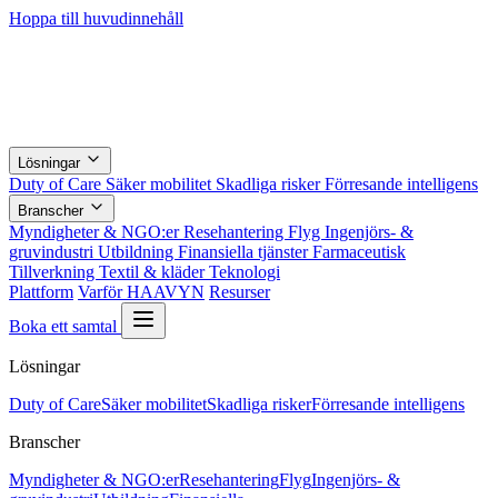
Hoppa till huvudinnehåll
Lösningar
Duty of Care
Säker mobilitet
Skadliga risker
Förresande intelligens
Branscher
Myndigheter & NGO:er
Resehantering
Flyg
Ingenjörs- &
gruvindustri
Utbildning
Finansiella tjänster
Farmaceutisk
Tillverkning
Textil & kläder
Teknologi
Plattform
Varför HAAVYN
Resurser
Boka ett samtal
Lösningar
Duty of Care
Säker mobilitet
Skadliga risker
Förresande intelligens
Branscher
Myndigheter & NGO:er
Resehantering
Flyg
Ingenjörs- &