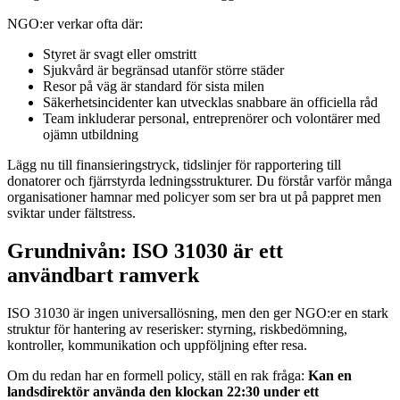
NGO:er verkar ofta där:
Styret är svagt eller omstritt
Sjukvård är begränsad utanför större städer
Resor på väg är standard för sista milen
Säkerhetsincidenter kan utvecklas snabbare än officiella råd
Team inkluderar personal, entreprenörer och volontärer med
ojämn utbildning
Lägg nu till finansieringstryck, tidslinjer för rapportering till
donatorer och fjärrstyrda ledningsstrukturer. Du förstår varför många
organisationer hamnar med policyer som ser bra ut på pappret men
sviktar under fältstress.
Grundnivån: ISO 31030 är ett
användbart ramverk
ISO 31030 är ingen universallösning, men den ger NGO:er en stark
struktur för hantering av reserisker: styrning, riskbedömning,
kontroller, kommunikation och uppföljning efter resa.
Om du redan har en formell policy, ställ en rak fråga:
Kan en
landsdirektör använda den klockan 22:30 under ett