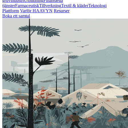
gruvindustri
Utbildning
Finansiella
tjänster
Farmaceutisk
Tillverkning
Textil & kläder
Teknologi
Plattform
Varför HAAVYN
Resurser
Boka ett samtal