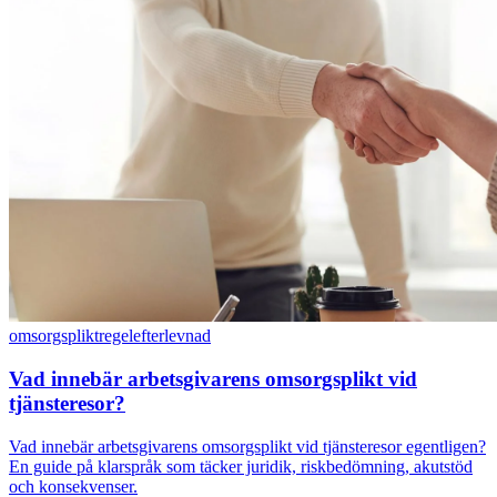
omsorgsplikt
regelefterlevnad
Vad innebär arbetsgivarens omsorgsplikt vid
tjänsteresor?
Vad innebär arbetsgivarens omsorgsplikt vid tjänsteresor egentligen?
En guide på klarspråk som täcker juridik, riskbedömning, akutstöd
och konsekvenser.