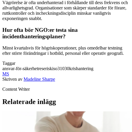
Vägrörelse är ofta underhanterad i förhållande till dess frekvens och
allvarlighetsgrad. Organisationer som skärper standarder för förare,
ruttkontroller och incheckningsdisciplin minskar vanligtvis
exponeringen snabbt.
Hur ofta bör NGO:er testa sina
incidenthanteringsplaner?
Minst kvartalsvis för högriskoperationer, plus omedelbar testning
efter större förändringar i hotbild, personal eller operativ geografi.
Taggar
ansvar-för-säkerhet
reserisk
iso31030
krishantering
MS
Skriven av
Madeline Sharpe
Content Writer
Relaterade inlägg