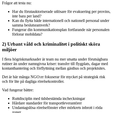
Frågor att testa nu:
Har du förutauktoriserade utlösare för evakuering per provins,
inte bara per land?
Kan du flytta både internationell och nationell personal under
samma beslutsramverk?
Fungerar din kommunikationsplan fortfarande när personalen
förlorar mobildata?
2) Urbant våld och kriminalitet i politiskt sköra
miljöer
I flera högriskmarknader är team nu mer utsatta under förutsägbara
rutiner än under namngivna kriser: transfer till flygplats, dagar med
kontanthantering och förflyttning mellan gästhus och projektsites.
Det är här många NGO:er fokuserar för mycket på strategisk risk
och för lite på dagliga rörelsekontroller.
Vad fungerar bättre:
Ruttdisciplin med tidsbestämda incheckningar
Hårdare standarder för transportleverantörer
Undantagslösa rörelsefönster efter mörkrets inbrott i röda
zoner