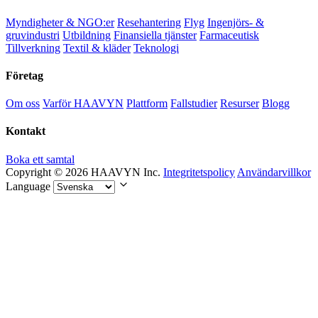
Myndigheter & NGO:er
Resehantering
Flyg
Ingenjörs- &
gruvindustri
Utbildning
Finansiella tjänster
Farmaceutisk
Tillverkning
Textil & kläder
Teknologi
Företag
Om oss
Varför HAAVYN
Plattform
Fallstudier
Resurser
Blogg
Kontakt
Boka ett samtal
Copyright © 2026 HAAVYN Inc.
Integritetspolicy
Användarvillkor
Language