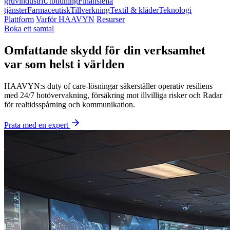
gruvindustri
Utbildning
Finansiella
tjänster
Farmaceutisk
Tillverkning
Textil & kläder
Teknologi
Plattform
Varför HAAVYN
Resurser
Boka ett samtal
Omfattande skydd för din verksamhet
var som helst i världen
HAAVYN:s duty of care-lösningar säkerställer operativ resiliens
med 24/7 hotövervakning, försäkring mot illvilliga risker och Radar
för realtidsspårning och kommunikation.
Prata med en expert