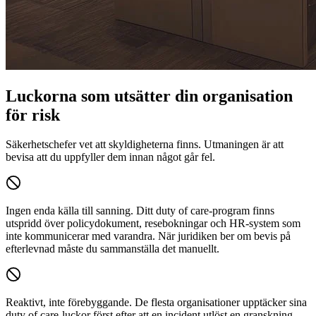
Luckorna som utsätter din organisation
för risk
Säkerhetschefer vet att skyldigheterna finns. Utmaningen är att
bevisa att du uppfyller dem innan något går fel.
Ingen enda källa till sanning.
Ditt duty of care-program finns
utspridd över policydokument, resebokningar och HR-system som
inte kommunicerar med varandra. När juridiken ber om bevis på
efterlevnad måste du sammanställa det manuellt.
Reaktivt, inte förebyggande.
De flesta organisationer upptäcker sina
duty of care-luckor först efter att en incident utlöst en granskning.