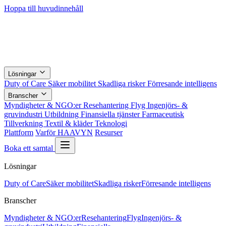
Hoppa till huvudinnehåll
Lösningar
Duty of Care
Säker mobilitet
Skadliga risker
Förresande intelligens
Branscher
Myndigheter & NGO:er
Resehantering
Flyg
Ingenjörs- &
gruvindustri
Utbildning
Finansiella tjänster
Farmaceutisk
Tillverkning
Textil & kläder
Teknologi
Plattform
Varför HAAVYN
Resurser
Boka ett samtal
Lösningar
Duty of Care
Säker mobilitet
Skadliga risker
Förresande intelligens
Branscher
Myndigheter & NGO:er
Resehantering
Flyg
Ingenjörs- &