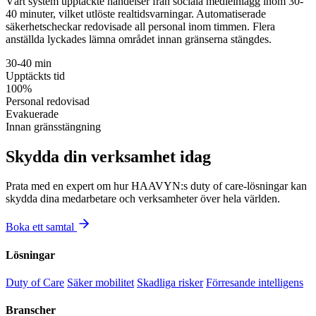
Vårt system upptäckte händelser från sociala medieinlägg inom 30-
40 minuter, vilket utlöste realtidsvarningar. Automatiserade
säkerhetscheckar redovisade all personal inom timmen. Flera
anställda lyckades lämna området innan gränserna stängdes.
30-40 min
Upptäckts tid
100%
Personal redovisad
Evakuerade
Innan gränsstängning
Skydda din verksamhet idag
Prata med en expert om hur HAAVYN:s duty of care-lösningar kan
skydda dina medarbetare och verksamheter över hela världen.
Boka ett samtal
Lösningar
Duty of Care
Säker mobilitet
Skadliga risker
Förresande intelligens
Branscher