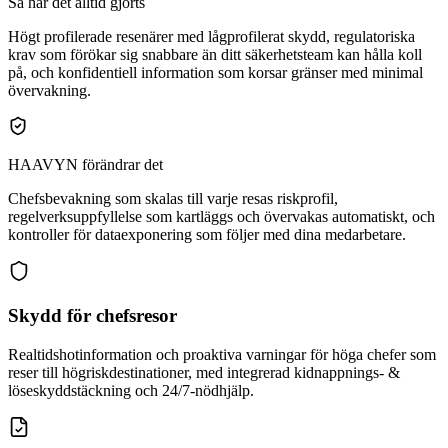
Så har det alltid gjorts
Högt profilerade resenärer med lågprofilerat skydd, regulatoriska
krav som förökar sig snabbare än ditt säkerhetsteam kan hålla koll
på, och konfidentiell information som korsar gränser med minimal
övervakning.
HAAVYN förändrar det
Chefsbevakning som skalas till varje resas riskprofil,
regelverksuppfyllelse som kartläggs och övervakas automatiskt, och
kontroller för dataexponering som följer med dina medarbetare.
Skydd för chefsresor
Realtidshotinformation och proaktiva varningar för höga chefer som
reser till högriskdestinationer, med integrerad kidnappnings- &
löseskyddstäckning och 24/7-nödhjälp.