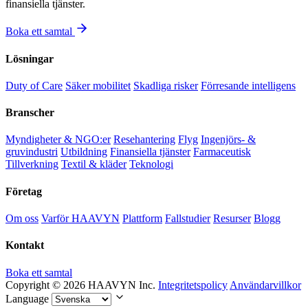
finansiella tjänster.
Boka ett samtal
Lösningar
Duty of Care
Säker mobilitet
Skadliga risker
Förresande intelligens
Branscher
Myndigheter & NGO:er
Resehantering
Flyg
Ingenjörs- &
gruvindustri
Utbildning
Finansiella tjänster
Farmaceutisk
Tillverkning
Textil & kläder
Teknologi
Företag
Om oss
Varför HAAVYN
Plattform
Fallstudier
Resurser
Blogg
Kontakt
Boka ett samtal
Copyright © 2026 HAAVYN Inc.
Integritetspolicy
Användarvillkor
Language