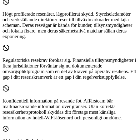
Högt profilerade resenärer, lågprofilerat skydd.
Styrelseledamöter
och verkställande direktörer reser till tillväxtmarknader med tajta
scheman. Deras resvägar är kända för kunder, tillsynsmyndigheter
och lokala fixare, men deras säkerhetsnivå matchar sällan deras
exponering.
Regulatoriska resekrav förökar sig.
Finansiella tillsynsmyndigheter i
flera jurisdiktioner förväntar sig nu dokumenterade
omsorgspliktprogram som en del av kraven på operativ resiliens. Ett
gap i ditt reseriskramverk är ett gap i din regelverksuppfyllelse.
Konfidentiell information på resande fot.
Affärsteam bär
marknadsrörande information över gränser. Utan korrekta
resesäkerhetsprotokoll skyddas ditt företags mest känsliga
information av hotell-WiFi-lösenord och personligt omdöme.