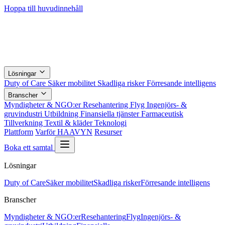
Hoppa till huvudinnehåll
Lösningar
Duty of Care
Säker mobilitet
Skadliga risker
Förresande intelligens
Branscher
Myndigheter & NGO:er
Resehantering
Flyg
Ingenjörs- &
gruvindustri
Utbildning
Finansiella tjänster
Farmaceutisk
Tillverkning
Textil & kläder
Teknologi
Plattform
Varför HAAVYN
Resurser
Boka ett samtal
Lösningar
Duty of Care
Säker mobilitet
Skadliga risker
Förresande intelligens
Branscher
Myndigheter & NGO:er
Resehantering
Flyg
Ingenjörs- &