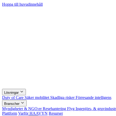
Hoppa till huvudinnehåll
Lösningar
Duty of Care
Säker mobilitet
Skadliga risker
Förresande intelligens
Branscher
Myndigheter & NGO:er
Resehantering
Flyg
Ingenjörs- & gruvindust
Plattform
Varför HAAVYN
Resurser