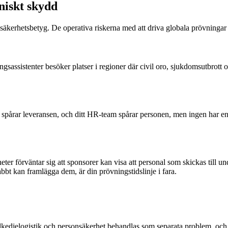
niskt skydd
e säkerhetsbetyg. De operativa riskerna med att driva globala prövningar 
gsassistenter besöker platser i regioner där civil oro, sjukdomsutbrott oc
 spårar leveransen, och ditt HR-team spårar personen, men ingen har en 
er förväntar sig att sponsorer kan visa att personal som skickas till u
bbt kan framlägga dem, är din prövningstidslinje i fara.
 kallkedjelogistik och personsäkerhet behandlas som separata problem, oc