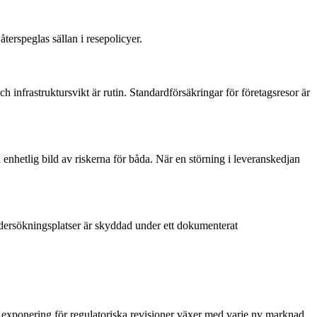
återspeglas sällan i resepolicyer.
h infrastruktursvikt är rutin. Standardförsäkringar för företagsresor är
enhetlig bild av riskerna för båda. När en störning i leveranskedjan
ndersökningsplatser är skyddad under ett dokumenterat
h exponering för regulatoriska revisioner växer med varje ny marknad.