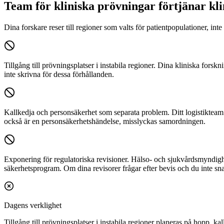
Team för kliniska prövningar förtjänar kli
Dina forskare reser till regioner som valts för patientpopulationer, int
Tillgång till prövningsplatser i instabila regioner.
Dina kliniska forsknin
inte skrivna för dessa förhållanden.
Kallkedja och personsäkerhet som separata problem.
Ditt logistikteam
också är en personsäkerhetshändelse, misslyckas samordningen.
Exponering för regulatoriska revisioner.
Hälso- och sjukvårdsmyndighet
säkerhetsprogram. Om dina revisorer frågar efter bevis och du inte sna
Dagens verklighet
Tillgång till prövningsplatser i instabila regioner planeras på hopp,