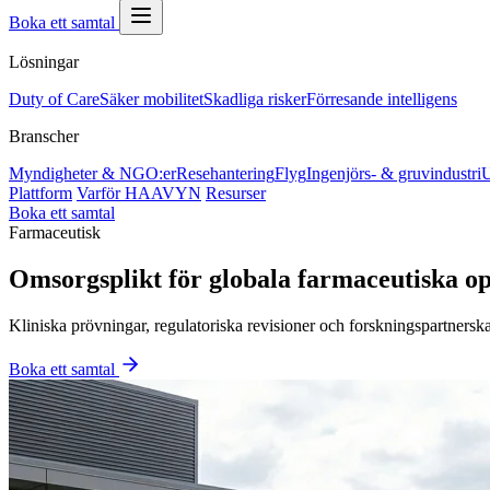
Boka ett samtal
Lösningar
Duty of Care
Säker mobilitet
Skadliga risker
Förresande intelligens
Branscher
Myndigheter & NGO:er
Resehantering
Flyg
Ingenjörs- & gruvindustri
U
Plattform
Varför HAAVYN
Resurser
Boka ett samtal
Farmaceutisk
Omsorgsplikt för globala farmaceutiska o
Kliniska prövningar, regulatoriska revisioner och forskningspartnersk
Boka ett samtal