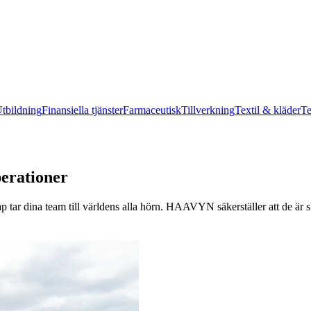
tbildning
Finansiella tjänster
Farmaceutisk
Tillverkning
Textil & kläder
Te
perationer
ap tar dina team till världens alla hörn. HAAVYN säkerställer att de är 