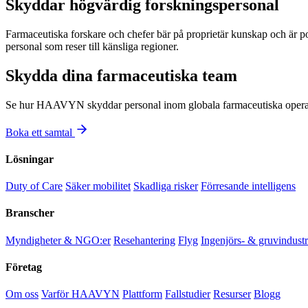
Skyddar högvärdig forskningspersonal
Farmaceutiska forskare och chefer bär på proprietär kunskap och är po
personal som reser till känsliga regioner.
Skydda dina farmaceutiska team
Se hur HAAVYN skyddar personal inom globala farmaceutiska operat
Boka ett samtal
Lösningar
Duty of Care
Säker mobilitet
Skadliga risker
Förresande intelligens
Branscher
Myndigheter & NGO:er
Resehantering
Flyg
Ingenjörs- & gruvindustr
Företag
Om oss
Varför HAAVYN
Plattform
Fallstudier
Resurser
Blogg