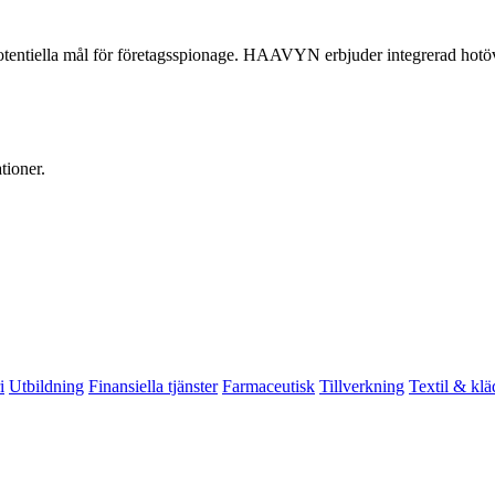
tentiella mål för företagsspionage. HAAVYN erbjuder integrerad hotöver
ioner.
i
Utbildning
Finansiella tjänster
Farmaceutisk
Tillverkning
Textil & klä