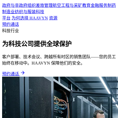
政府与非政府组织
差旅管理
航空
工程与采矿
教育
金融服务
制药
制造业
纺织与服装
科技
平台
为何选择 HAAVYN
资源
预约通话
科技行业
为科技公司提供全球保护
客户部署、技术会议、跨越所有时区的销售团队——您的员工
始终在移动中。HAAVYN 保障他们的安全。
预约通话