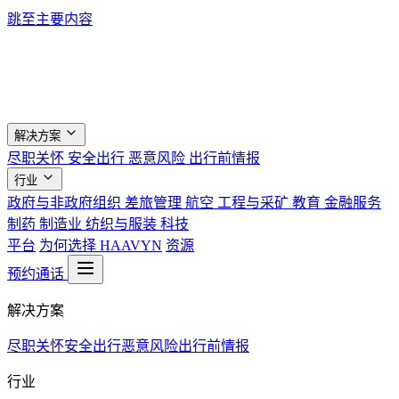
跳至主要内容
解决方案
尽职关怀
安全出行
恶意风险
出行前情报
行业
政府与非政府组织
差旅管理
航空
工程与采矿
教育
金融服务
制药
制造业
纺织与服装
科技
平台
为何选择 HAAVYN
资源
预约通话
解决方案
尽职关怀
安全出行
恶意风险
出行前情报
行业