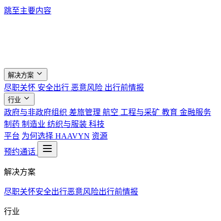
跳至主要内容
解决方案
尽职关怀
安全出行
恶意风险
出行前情报
行业
政府与非政府组织
差旅管理
航空
工程与采矿
教育
金融服务
制药
制造业
纺织与服装
科技
平台
为何选择 HAAVYN
资源
预约通话
解决方案
尽职关怀
安全出行
恶意风险
出行前情报
行业