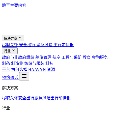
跳至主要内容
解决方案
尽职关怀
安全出行
恶意风险
出行前情报
行业
政府与非政府组织
差旅管理
航空
工程与采矿
教育
金融服务
制药
制造业
纺织与服装
科技
平台
为何选择 HAAVYN
资源
预约通话
解决方案
尽职关怀
安全出行
恶意风险
出行前情报
行业