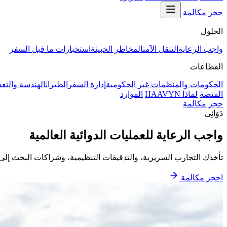
حجز مكالمة
الحلول
واجب الرعاية
التنقل الآمن
المخاطر الخبيثة
استخبارات ما قبل السفر
القطاعات
الحكومات والمنظمات غير الحكومية
إدارة السفر
الطيران
الهندسة والتعد
المنصة
لماذا HAAVYN
الموارد
حجز مكالمة
دَوَائِي
واجب الرعاية للعمليات الدوائية العالمية
تأخذك التجارب السريرية، والتدقيقات التنظيمية، وشراكات البحث إلى كل ركن من أركان العالم.
احجز مكالمة