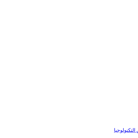
س
التكنولوجيا