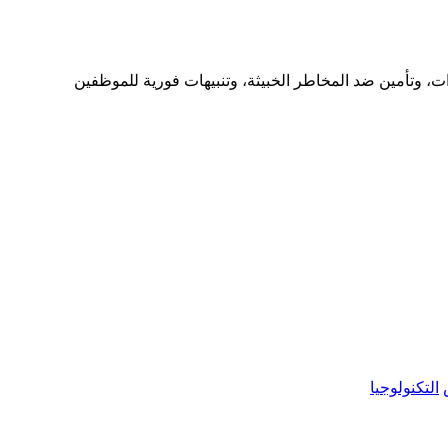
ية وهم أهداف محتملة للتجسس الصناعي. توفر HAAVYN مراقبة متكاملة للتهديدات، وتأمين ضد المخاطر الخبيثة، وتنبيهات فورية للموظفين
التكنولوجيا