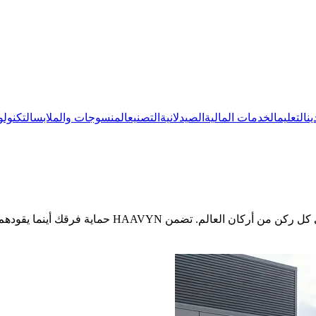
ين
التعليم
الخدمات المالية
الصيدلانية
التصنيع
المنسوجات والملابس
التكنولو
 تضمن HAAVYN حماية فرقك أينما يقودهم العلم.