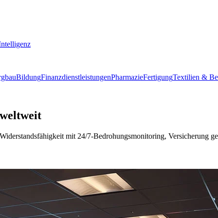
ntelligenz
rgbau
Bildung
Finanzdienstleistungen
Pharmazie
Fertigung
Textilien & B
weltweit
erstandsfähigkeit mit 24/7-Bedrohungsmonitoring, Versicherung gege