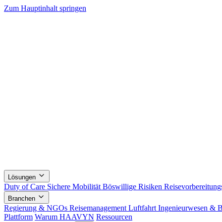
Zum Hauptinhalt springen
Lösungen
Duty of Care
Sichere Mobilität
Böswillige Risiken
Reisevorbereitungs
Branchen
Regierung & NGOs
Reisemanagement
Luftfahrt
Ingenieurwesen & 
Plattform
Warum HAAVYN
Ressourcen