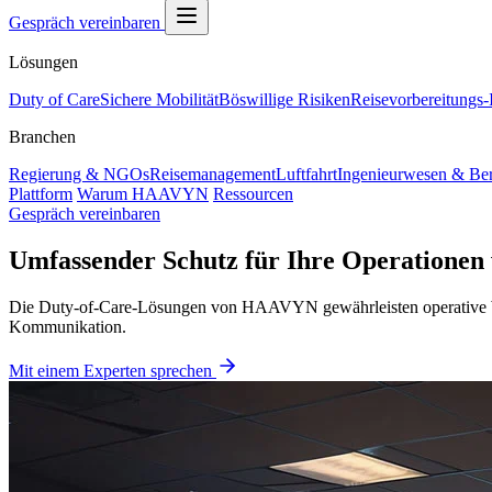
Gespräch vereinbaren
Lösungen
Duty of Care
Sichere Mobilität
Böswillige Risiken
Reisevorbereitungs-I
Branchen
Regierung & NGOs
Reisemanagement
Luftfahrt
Ingenieurwesen & Be
Plattform
Warum HAAVYN
Ressourcen
Gespräch vereinbaren
Umfassender Schutz für Ihre Operationen 
Die Duty-of-Care-Lösungen von HAAVYN gewährleisten operative Wid
Kommunikation.
Mit einem Experten sprechen