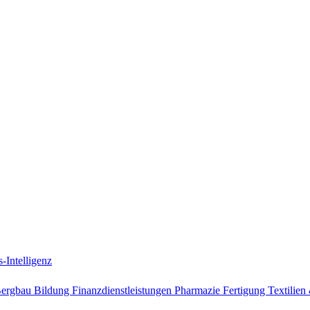
-Intelligenz
Bergbau
Bildung
Finanzdienstleistungen
Pharmazie
Fertigung
Textilie