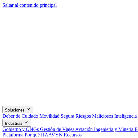
Saltar al contenido principal
Soluciones
Deber de Cuidado
Movilidad Segura
Riesgos Maliciosos
Inteligencia
Industrias
Gobierno y ONGs
Gestión de Viajes
Aviación
Ingeniería y Minería
E
Plataforma
Por qué HAAVYN
Recursos