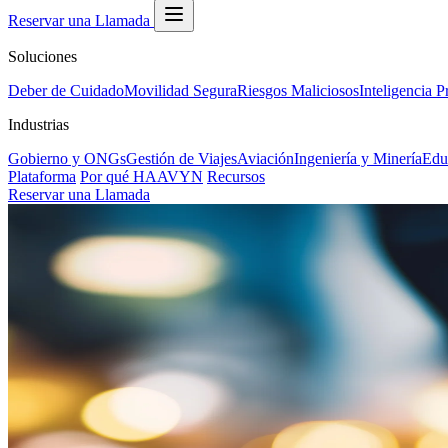
Reservar una Llamada
Soluciones
Deber de Cuidado
Movilidad Segura
Riesgos Maliciosos
Inteligencia P
Industrias
Gobierno y ONGs
Gestión de Viajes
Aviación
Ingeniería y Minería
Edu
Plataforma
Por qué HAAVYN
Recursos
Reservar una Llamada