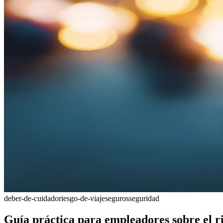
deber-de-cuidado
riesgo-de-viaje
seguros
seguridad
Guía práctica para empleadores sobre el ri