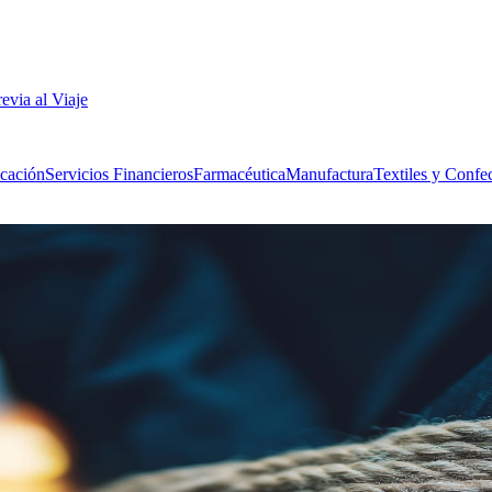
revia al Viaje
cación
Servicios Financieros
Farmacéutica
Manufactura
Textiles y Confe