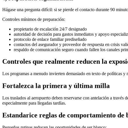
Hágase una pregunta difícil: si se pierde el contacto durante 90 minut
Controles mínimos de preparación:
propietario de escalación 24/7 designado
autoridad de decisión para gastos inmediatos y apoyo especiali
protocolo de enlace familiar prediseñado
contactos del asegurador y proveedor de respuesta en crisis val
respaldo de comunicación seguro cuando fallen los canales pri
Controles que realmente reducen la exposic
Los programas a menudo invierten demasiado en texto de políticas y m
Fortalezca la primera y última milla
Los traslados al aeropuerto deben reservarse con antelación a través d
especialmente para llegadas tardías.
Estandarice reglas de comportamiento de b
Pequeñas rutinas reducen las oportunidades de ser blanco: