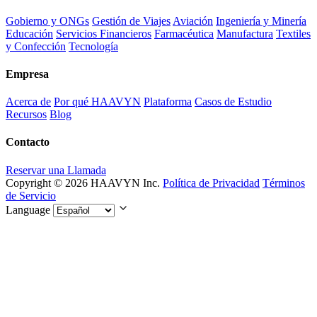
Gobierno y ONGs
Gestión de Viajes
Aviación
Ingeniería y Minería
Educación
Servicios Financieros
Farmacéutica
Manufactura
Textiles
y Confección
Tecnología
Empresa
Acerca de
Por qué HAAVYN
Plataforma
Casos de Estudio
Recursos
Blog
Contacto
Reservar una Llamada
Copyright © 2026 HAAVYN Inc.
Política de Privacidad
Términos
de Servicio
Language