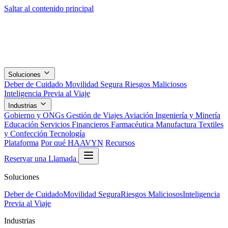
Saltar al contenido principal
Soluciones
Deber de Cuidado
Movilidad Segura
Riesgos Maliciosos
Inteligencia Previa al Viaje
Industrias
Gobierno y ONGs
Gestión de Viajes
Aviación
Ingeniería y Minería
Educación
Servicios Financieros
Farmacéutica
Manufactura
Textiles
y Confección
Tecnología
Plataforma
Por qué HAAVYN
Recursos
Reservar una Llamada
Soluciones
Deber de Cuidado
Movilidad Segura
Riesgos Maliciosos
Inteligencia
Previa al Viaje
Industrias