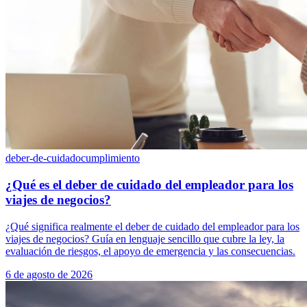
deber-de-cuidado
cumplimiento
¿Qué es el deber de cuidado del empleador para los
viajes de negocios?
¿Qué significa realmente el deber de cuidado del empleador para los
viajes de negocios? Guía en lenguaje sencillo que cubre la ley, la
evaluación de riesgos, el apoyo de emergencia y las consecuencias.
6 de agosto de 2026