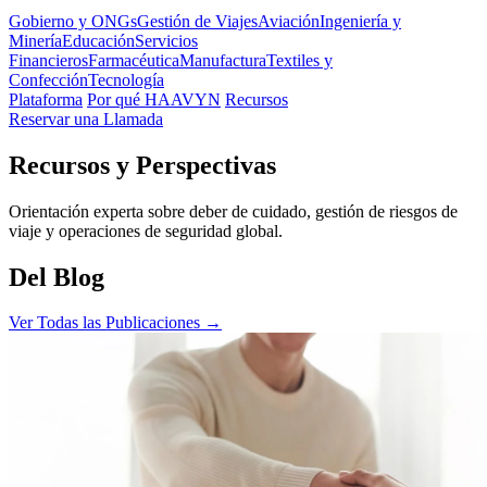
Gobierno y ONGs
Gestión de Viajes
Aviación
Ingeniería y
Minería
Educación
Servicios
Financieros
Farmacéutica
Manufactura
Textiles y
Confección
Tecnología
Plataforma
Por qué HAAVYN
Recursos
Reservar una Llamada
Recursos y Perspectivas
Orientación experta sobre deber de cuidado, gestión de riesgos de
viaje y operaciones de seguridad global.
Del Blog
Ver Todas las Publicaciones →