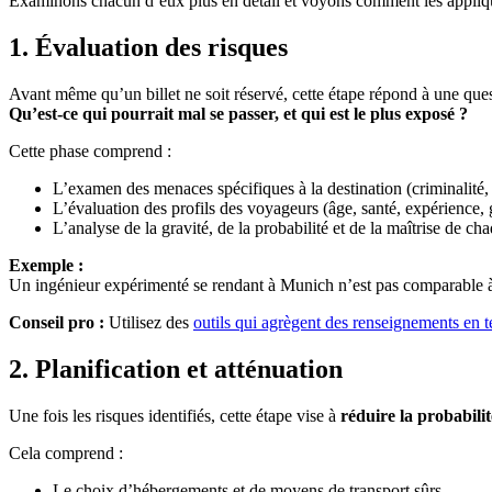
Examinons chacun d’eux plus en détail et voyons comment les appliq
1.
Évaluation des risques
Avant même qu’un billet ne soit réservé, cette étape répond à une ques
Qu’est-ce qui pourrait mal se passer, et qui est le plus exposé ?
Cette phase comprend :
L’examen des menaces spécifiques à la destination (criminalité, t
L’évaluation des profils des voyageurs (âge, santé, expérience, g
L’analyse de la gravité, de la probabilité et de la maîtrise de ch
Exemple :
Un ingénieur expérimenté se rendant à Munich n’est pas comparable à 
Conseil pro :
Utilisez des
outils qui agrègent des renseignements en 
2.
Planification et atténuation
Une fois les risques identifiés, cette étape vise à
réduire la probabilit
Cela comprend :
Le choix d’hébergements et de moyens de transport sûrs