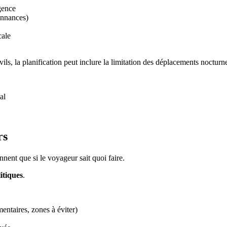
gence
donnances)
cale
ls, la planification peut inclure la limitation des déplacements nocturne
al
rs
nnent que si le voyageur sait quoi faire.
itiques
.
mentaires, zones à éviter)