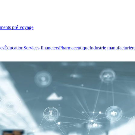
ments pré-voyage
nes
Éducation
Services financiers
Pharmaceutique
Industrie manufacturièr