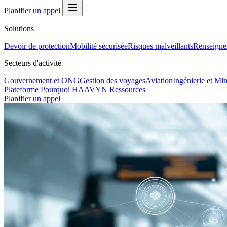
Planifier un appel
Solutions
Devoir de protection
Mobilité sécurisée
Risques malveillants
Renseigne
Secteurs d'activité
Gouvernement et ONG
Gestion des voyages
Aviation
Ingénierie et Mi
Plateforme
Pourquoi HAAVYN
Ressources
Planifier un appel